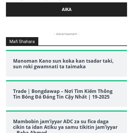
- Advertisement -
Mafi Shahara
Manoman Kano sun koka kan tsadar taki,
sun roki gwamnati ta taimaka
Trade | Bongdawap – Nơi Tìm Kiếm Thông
Tin Bóng Đá Đáng Tin Cậy Nhất | 19-2025
Mambobin jam’iyyar ADC za su fice daga
cikin ta idan Atiku ya samu tikitin jam’iyyar
– Baba Ahmed