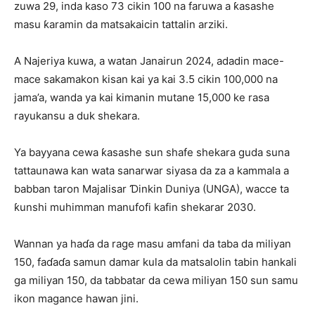
zuwa 29, inda kaso 73 cikin 100 na faruwa a ƙasashe
masu ƙaramin da matsakaicin tattalin arziki.
A Najeriya kuwa, a watan Janairun 2024, adadin mace-
mace sakamakon kisan kai ya kai 3.5 cikin 100,000 na
jama’a, wanda ya kai kimanin mutane 15,000 ke rasa
rayukansu a duk shekara.
Ya bayyana cewa ƙasashe sun shafe shekara guda suna
tattaunawa kan wata sanarwar siyasa da za a kammala a
babban taron Majalisar Ɗinkin Duniya (UNGA), wacce ta
ƙunshi muhimman manufofi kafin shekarar 2030.
Wannan ya haɗa da rage masu amfani da taba da miliyan
150, faɗaɗa samun damar kula da matsalolin tabin hankali
ga miliyan 150, da tabbatar da cewa miliyan 150 sun samu
ikon magance hawan jini.