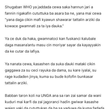
Shugaban WHO ya jaddada cewa saka hannun jari a
fannin rigakafin cututtuka ba asara ba ne, yana mai cewa
“yana daga cikin mafi kyawun shawarar tattalin arziki da
kowace gwamnati za ta iya ɗauka.”
Ya ce duk da haka, gwamnatoci kan fuskanci ƙalubale
daga masana’antu masu cin moriyar sayar da kayayyakin
da ke cutar da lafiya.
Ya nanata cewa, ƙasashen da suka ɗauki mataki cikin
gaggawa za su ceci rayuka da dama, su kare iyalai, su
rage kuɗaɗen jinya, kuma su buɗe ƙofofin bunƙasar
tattalin arziki.
Babban taron koli na UNGA ana sa ran zai samar da wani
ƙuduri mai ƙarfi da zai jagoranci haɗin gwiwar ƙasashe
wajen yaki da cututtukan da ba sa yaduwa da kuma faɗaɗa