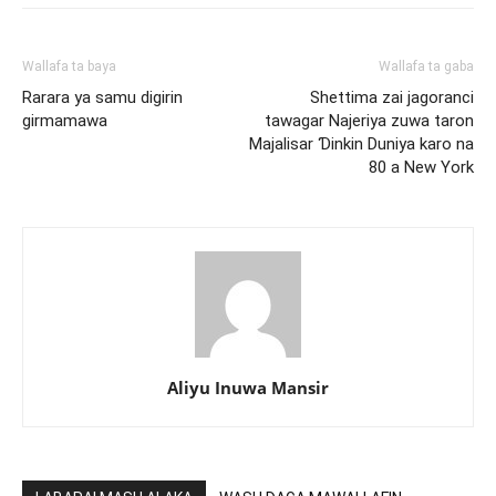
Wallafa ta baya
Wallafa ta gaba
Rarara ya samu digirin
Shettima zai jagoranci
girmamawa
tawagar Najeriya zuwa taron
Majalisar Ɗinkin Duniya karo na
80 a New York
Aliyu Inuwa Mansir