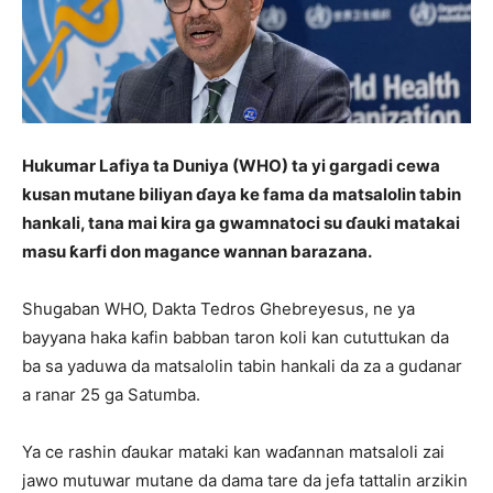
Hukumar Lafiya ta Duniya (WHO) ta yi gargadi cewa
kusan mutane biliyan ɗaya ke fama da matsalolin tabin
hankali, tana mai kira ga gwamnatoci su ɗauki matakai
masu ƙarfi don magance wannan barazana.
Shugaban WHO, Dakta Tedros Ghebreyesus, ne ya
bayyana haka kafin babban taron koli kan cututtukan da
ba sa yaduwa da matsalolin tabin hankali da za a gudanar
a ranar 25 ga Satumba.
Ya ce rashin ɗaukar mataki kan waɗannan matsaloli zai
jawo mutuwar mutane da dama tare da jefa tattalin arzikin