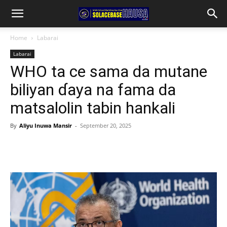
Home
Labarai
Labarai
WHO ta ce sama da mutane
biliyan ɗaya na fama da
matsalolin tabin hankali
By
Aliyu Inuwa Mansir
-
September 20, 2025