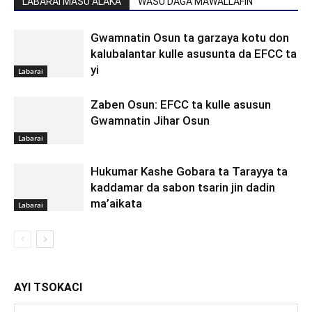
LABARAI MASU ALAKA
WASU DAGA MAWALLAFIN
Gwamnatin Osun ta garzaya kotu don
kalubalantar kulle asusunta da EFCC ta
yi
Labarai
Zaben Osun: EFCC ta kulle asusun
Gwamnatin Jihar Osun
Labarai
Hukumar Kashe Gobara ta Tarayya ta
kaddamar da sabon tsarin jin dadin
ma’aikata
Labarai
AYI TSOKACI