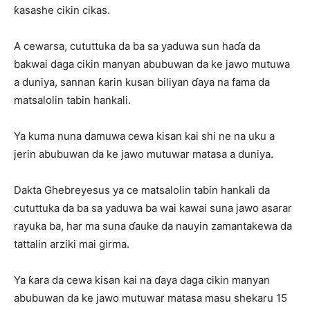
ƙasashe cikin cikas.
A cewarsa, cututtuka da ba sa yaduwa sun haɗa da
bakwai daga cikin manyan abubuwan da ke jawo mutuwa
a duniya, sannan ƙarin kusan biliyan ɗaya na fama da
matsalolin tabin hankali.
Ya kuma nuna damuwa cewa kisan kai shi ne na uku a
jerin abubuwan da ke jawo mutuwar matasa a duniya.
Dakta Ghebreyesus ya ce matsalolin tabin hankali da
cututtuka da ba sa yaduwa ba wai kawai suna jawo asarar
rayuka ba, har ma suna ɗauke da nauyin zamantakewa da
tattalin arziki mai girma.
Ya ƙara da cewa kisan kai na ɗaya daga cikin manyan
abubuwan da ke jawo mutuwar matasa masu shekaru 15