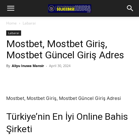
Home
Labarai
Labarai
Mostbet, Mostbet Giriş,
Mostbet Güncel Giriş Adres
By
Aliyu Inuwa Mansir
-
April 30, 2024
Mostbet, Mostbet Giriş, Mostbet Güncel Giriş Adresi
Türkiye’nin En İyi Online Bahis
Şirketi