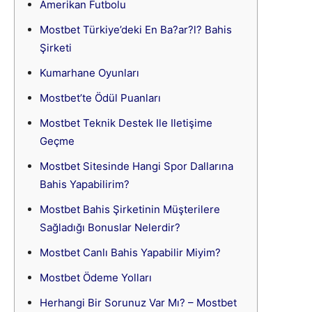
Amerikan Futbolu
Mostbet Türkiye’deki En Ba?ar?l? Bahis
Şirketi
Kumarhane Oyunları
Mostbet’te Ödül Puanları
Mostbet Teknik Destek Ile Iletişime
Geçme
Mostbet Sitesinde Hangi Spor Dallarına
Bahis Yapabilirim?
Mostbet Bahis Şirketinin Müşterilere
Sağladığı Bonuslar Nelerdir?
Mostbet Canlı Bahis Yapabilir Miyim?
Mostbet Ödeme Yolları
Herhangi Bir Sorunuz Var Mı? – Mostbet