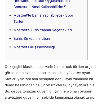
“[newline]mostbet Uygulamasının
Bonusunu Nasıl Kullanabilirim?”
Mostbet’te Bahis Yapılabilecek Spor
Türleri
Mostbet’e Giriş Yapma Seçenekleri
Bahis Şirketinin Itibarı
Mostbet Giriş İşlevselliği
Çok çeşitli klasik slotlar varifr?n – birçok türden orijinal
görsel empieza ses tasarımına sahip yüzlerce oyun.
Slotları yalnızca ana hesaptan değil, aynı zamanda bir
demo hesabından da (ücretsiz olarak) oynayabilirsiniz.
Bu, depozitonuzun güvenliği için the woman oyunun
arayüzünü güvenli bir şekilde tanımanıza olanak tanır.