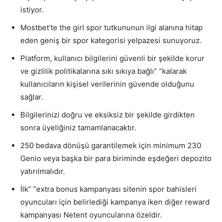
istiyor.
Mostbet’te the girl spor tutkununun ilgi alanına hitap
eden geniş bir spor kategorisi yelpazesi sunuyoruz.
Platform, kullanıcı bilgilerini güvenli bir şekilde korur
ve gizlilik politikalarına sıkı sıkıya bağlı” “kalarak
kullanıcıların kişisel verilerinin güvende olduğunu
sağlar.
Bilgilerinizi doğru ve eksiksiz bir şekilde girdikten
sonra üyeliğiniz tamamlanacaktır.
250 bedava dönüşü garantilemek için minimum 230
Genio veya başka bir para biriminde eşdeğeri depozito
yatırılmalıdır.
İlk” “extra bonus kampanyası sitenin spor bahisleri
oyuncuları için belirlediği kampanya iken diğer reward
kampanyası Netent oyuncularına özeldir.