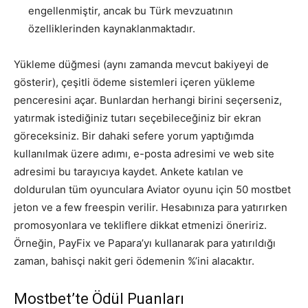
engellenmiştir, ancak bu Türk mevzuatının
özelliklerinden kaynaklanmaktadır.
Yükleme düğmesi (aynı zamanda mevcut bakiyeyi de
gösterir), çeşitli ödeme sistemleri içeren yükleme
penceresini açar. Bunlardan herhangi birini seçerseniz,
yatırmak istediğiniz tutarı seçebileceğiniz bir ekran
göreceksiniz. Bir dahaki sefere yorum yaptığımda
kullanılmak üzere adımı, e-posta adresimi ve web site
adresimi bu tarayıcıya kaydet. Ankete katılan ve
doldurulan tüm oyunculara Aviator oyunu için 50 mostbet
jeton ve a few freespin verilir. Hesabınıza para yatırırken
promosyonlara ve tekliflere dikkat etmenizi öneririz.
Örneğin, PayFix ve Papara’yı kullanarak para yatırıldığı
zaman, bahisçi nakit geri ödemenin %’ini alacaktır.
Mostbet’te Ödül Puanları