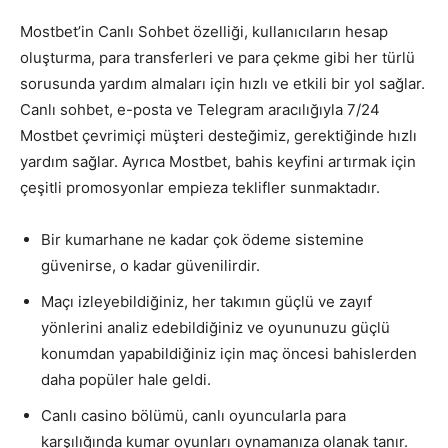
Mostbet’in Canlı Sohbet özelliği, kullanıcıların hesap
oluşturma, para transferleri ve para çekme gibi her türlü
sorusunda yardım almaları için hızlı ve etkili bir yol sağlar.
Canlı sohbet, e-posta ve Telegram aracılığıyla 7/24
Mostbet çevrimiçi müşteri desteğimiz, gerektiğinde hızlı
yardım sağlar. Ayrıca Mostbet, bahis keyfini artırmak için
çeşitli promosyonlar empieza teklifler sunmaktadır.
Bir kumarhane ne kadar çok ödeme sistemine
güvenirse, o kadar güvenilirdir.
Maçı izleyebildiğiniz, her takımın güçlü ve zayıf
yönlerini analiz edebildiğiniz ve oyununuzu güçlü
konumdan yapabildiğiniz için maç öncesi bahislerden
daha popüler hale geldi.
Canlı casino bölümü, canlı oyuncularla para
karşılığında kumar oyunları oynamanıza olanak tanır.