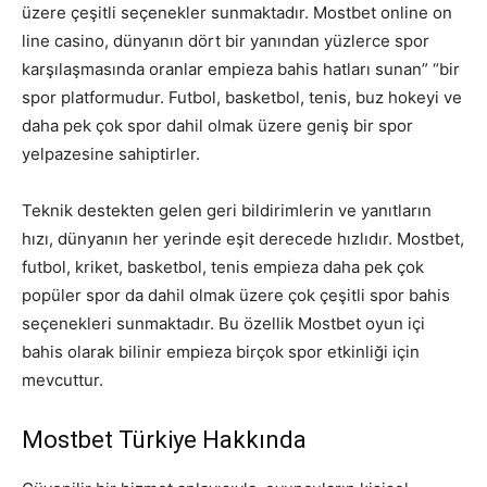
üzere çeşitli seçenekler sunmaktadır. Mostbet online on
line casino, dünyanın dört bir yanından yüzlerce spor
karşılaşmasında oranlar empieza bahis hatları sunan” “bir
spor platformudur. Futbol, basketbol, tenis, buz hokeyi ve
daha pek çok spor dahil olmak üzere geniş bir spor
yelpazesine sahiptirler.
Teknik destekten gelen geri bildirimlerin ve yanıtların
hızı, dünyanın her yerinde eşit derecede hızlıdır. Mostbet,
futbol, kriket, basketbol, tenis empieza daha pek çok
popüler spor da dahil olmak üzere çok çeşitli spor bahis
seçenekleri sunmaktadır. Bu özellik Mostbet oyun içi
bahis olarak bilinir empieza birçok spor etkinliği için
mevcuttur.
Mostbet Türkiye Hakkında