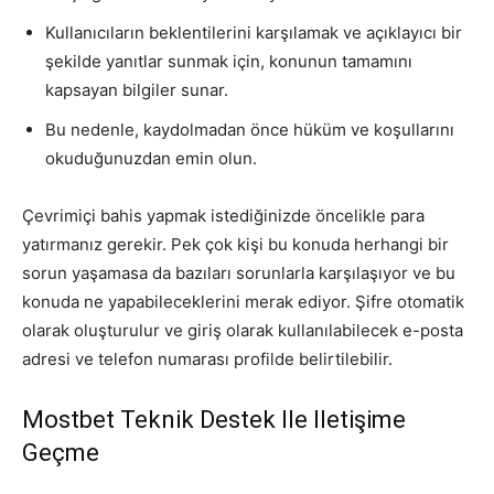
Kullanıcıların beklentilerini karşılamak ve açıklayıcı bir
şekilde yanıtlar sunmak için, konunun tamamını
kapsayan bilgiler sunar.
Bu nedenle, kaydolmadan önce hüküm ve koşullarını
okuduğunuzdan emin olun.
Çevrimiçi bahis yapmak istediğinizde öncelikle para
yatırmanız gerekir. Pek çok kişi bu konuda herhangi bir
sorun yaşamasa da bazıları sorunlarla karşılaşıyor ve bu
konuda ne yapabileceklerini merak ediyor. Şifre otomatik
olarak oluşturulur ve giriş olarak kullanılabilecek e-posta
adresi ve telefon numarası profilde belirtilebilir.
Mostbet Teknik Destek Ile Iletişime
Geçme