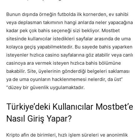
Bunun dışında örneğin futbolda ilk kornerden, ev sahibi
veya deplasman takımının hangi anlarda neler yapacağına
kadar pek çok bahis seçeneği sizi bekliyor. Mostbet
sitesinde kullanıcılar istedikleri sayfalar arasında de uma
kolayca geçiş yapabilmektedir. Bu sayede bahis yaparken
isteyenler hızlıca casino sayfalarına göz atabilir veya canlı
casinoya ara vermek isteyen hızlıca bahis bölümüne
bakabilir. Site, üyelerinin gönderdiği belgeleri saklaması
ya de uma oyunların hacklenmemesi nelerdir, da üst”
“düzey bir güvenlik uygulamaktadır.
Türkiye’deki Kullanıcılar Mostbet’e
Nasıl Giriş Yapar?
Kripto afin de birimleri, hızlı işlem süreleri ve anonimlik