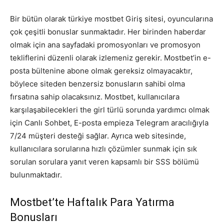
Bir bütün olarak türkiye mostbet Giriş sitesi, oyuncularına
çok çeşitli bonuslar sunmaktadır. Her birinden haberdar
olmak için ana sayfadaki promosyonları ve promosyon
tekliflerini düzenli olarak izlemeniz gerekir. Mostbet’in e-
posta bültenine abone olmak gereksiz olmayacaktır,
böylece siteden benzersiz bonusların sahibi olma
fırsatına sahip olacaksınız. Mostbet, kullanıcılara
karşılaşabilecekleri the girl türlü sorunda yardımcı olmak
için Canlı Sohbet, E-posta empieza Telegram aracılığıyla
7/24 müşteri desteği sağlar. Ayrıca web sitesinde,
kullanıcılara sorularına hızlı çözümler sunmak için sık
sorulan sorulara yanıt veren kapsamlı bir SSS bölümü
bulunmaktadır.
Mostbet’te Haftalık Para Yatırma
Bonusları