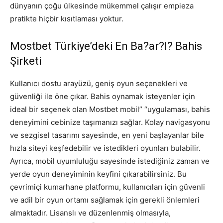
dünyanın çoğu ülkesinde mükemmel çalışır empieza
pratikte hiçbir kısıtlaması yoktur.
Mostbet Türkiye’deki En Ba?ar?l? Bahis
Şirketi
Kullanıcı dostu arayüzü, geniş oyun seçenekleri ve
güvenliği ile öne çıkar. Bahis oynamak isteyenler için
ideal bir seçenek olan Mostbet mobil” “uygulaması, bahis
deneyimini cebinize taşımanızı sağlar. Kolay navigasyonu
ve sezgisel tasarımı sayesinde, en yeni başlayanlar bile
hızla siteyi keşfedebilir ve istedikleri oyunları bulabilir.
Ayrıca, mobil uyumluluğu sayesinde istediğiniz zaman ve
yerde oyun deneyiminin keyfini çıkarabilirsiniz. Bu
çevrimiçi kumarhane platformu, kullanıcıları için güvenli
ve adil bir oyun ortamı sağlamak için gerekli önlemleri
almaktadır. Lisanslı ve düzenlenmiş olmasıyla,