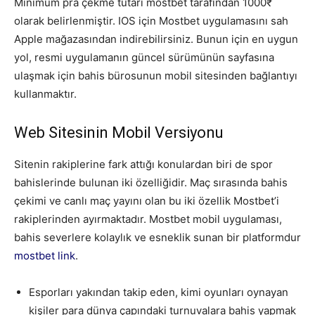
Minimum pra çekme tutarı mostbet tarafından 1000₹
olarak belirlenmiştir. IOS için Mostbet uygulamasını sah
Apple mağazasından indirebilirsiniz. Bunun için en uygun
yol, resmi uygulamanın güncel sürümünün sayfasına
ulaşmak için bahis bürosunun mobil sitesinden bağlantıyı
kullanmaktır.
Web Sitesinin Mobil Versiyonu
Sitenin rakiplerine fark attığı konulardan biri de spor
bahislerinde bulunan iki özelliğidir. Maç sırasında bahis
çekimi ve canlı maç yayını olan bu iki özellik Mostbet’i
rakiplerinden ayırmaktadır. Mostbet mobil uygulaması,
bahis severlere kolaylık ve esneklik sunan bir platformdur
mostbet link
.
Esporları yakından takip eden, kimi oyunları oynayan
kişiler para dünya çapındaki turnuvalara bahis yapmak