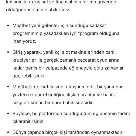
kullanıcıların kişisel ve finansal bilgilerinin güvende
olduğundan emin olabilirsiniz.
Mostbet yeni gelenler için sunduğu sadakat
programının piyasadaki en iyi” “program olduğuna
inanıyoruz.
Giriş yaparak, yenilikçi slot makinelerinden canlı
krupiyerler ile gerçek zamanlı baccarat oyunlarına
kadar geniş bir yelpazede eğlenceyle dolu zamanlar
geçirebilirsiniz.
Mostbet internet casino, dünyanın dört bir yanından
yüzlerce spor etkinliğine ilişkin oranlar ve bahis
çizgileri sunan bir spor bahis sitesidir.
Böylece, bu platformun sunduğu tüm eğlencenin tadını
çıkarabilirsiniz.
Dünya çapında birçok kişi tarafından oynanmaktadır