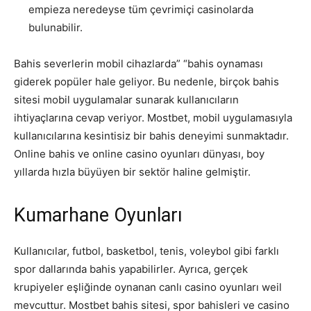
empieza neredeyse tüm çevrimiçi casinolarda
bulunabilir.
Bahis severlerin mobil cihazlarda” “bahis oynaması
giderek popüler hale geliyor. Bu nedenle, birçok bahis
sitesi mobil uygulamalar sunarak kullanıcıların
ihtiyaçlarına cevap veriyor. Mostbet, mobil uygulamasıyla
kullanıcılarına kesintisiz bir bahis deneyimi sunmaktadır.
Online bahis ve online casino oyunları dünyası, boy
yıllarda hızla büyüyen bir sektör haline gelmiştir.
Kumarhane Oyunları
Kullanıcılar, futbol, ​​basketbol, ​​tenis, voleybol gibi farklı
spor dallarında bahis yapabilirler. Ayrıca, gerçek
krupiyeler eşliğinde oynanan canlı casino oyunları weil
mevcuttur. Mostbet bahis sitesi, spor bahisleri ve casino