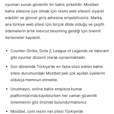
oyunları sunan güvenilir bir bahis şirketidir. Mostbet
bahis sitesine üye olmak için resmi web sitesini ziyaret
edebilir ve güncel giriş adresine erişebilirsiniz. Marka,
ana türkiye web sitesi için birçok dilde olduğu ve çeşitli
ödemelerin artık mevcut blooming geldiği için önemli
ilerlemeler kaydetti.
Counter-Strike, Dota 2, League of Legends ve Valorant
gibi oyunlar düzenli olarak oynanmaktadır.
Son dönemde Türkiye’de en fazla sözü edilen bahis
sitesi durumundaki Mostbet pek çok açıdan üyelerini
oldukça memnun etmekte.
Unutmayın, online bahis empieza kumar
platformlarında kaydolurken her zaman güvenlik
önlemlerini göz önünde bulundurmalısınız.
Mostbet. com resmi net sitesi Türkiye’de