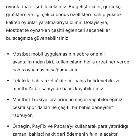
oyunlarına erişebileceksiniz. Bu geliştiriciler, gerçekçi
grafiklere ve ilgi çekici bonus özelliklere sahip yüksek
kaliteli oyunlar yaratmalarıyla bilinir. Dolayısıyla,
Mostbet’te oynarken çeşitli eğlenceli seçenekler
bulacağınıza güvenebilirsiniz.
Mostbet mobil uygulamasının sobre önemli
avantajlarından biri, kullanıcıların her a great her yerde
bahis oynamasını sağlamasıdır.
Tek tıkla bahis özelliği ile bir bahis belirleyebilir ve
mostbet’e bir saniyede bahis koyabilirsiniz.
Mostbet Türkiye, aralarından seçim yapabileceğiniz
çeşitli spor dalları ile çeşitli bir bahis deneyimi”
“sunuyor.
Örneğin, PayFix ve Papara’yı kullanarak para yatırıldığı
zaman, bahisçi nakit geri ödemenin %’ini alacaktır.