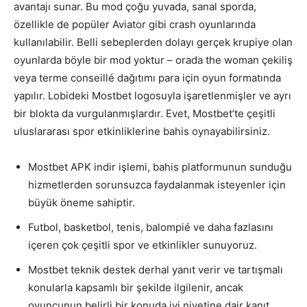
avantajı sunar. Bu mod çoğu yuvada, sanal sporda,
özellikle de popüler Aviator gibi crash oyunlarında
kullanılabilir. Belli sebeplerden dolayı gerçek krupiye olan
oyunlarda böyle bir mod yoktur – orada the woman çekiliş
veya terme conseillé dağıtımı para için oyun formatında
yapılır. Lobideki Mostbet logosuyla işaretlenmişler ve ayrı
bir blokta da vurgulanmışlardır. Evet, Mostbet’te çeşitli
uluslararası spor etkinliklerine bahis oynayabilirsiniz.
Mostbet APK indir işlemi, bahis platformunun sunduğu
hizmetlerden sorunsuzca faydalanmak isteyenler için
büyük öneme sahiptir.
Futbol, basketbol, tenis, balompié ve daha fazlasını
içeren çok çeşitli spor ve etkinlikler sunuyoruz.
Mostbet teknik destek derhal yanıt verir ve tartışmalı
konularla kapsamlı bir şekilde ilgilenir, ancak
oyuncunun belirli bir konuda iyi niyetine dair kanıt