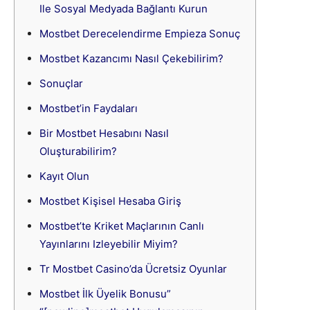
Ile Sosyal Medyada Bağlantı Kurun
Mostbet Derecelendirme Empieza Sonuç
Mostbet Kazancımı Nasıl Çekebilirim?
Sonuçlar
Mostbet’in Faydaları
Bir Mostbet Hesabını Nasıl
Oluşturabilirim?
Kayıt Olun
Mostbet Kişisel Hesaba Giriş
Mostbet’te Kriket Maçlarının Canlı
Yayınlarını Izleyebilir Miyim?
Tr Mostbet Casino’da Ücretsiz Oyunlar
Mostbet İlk Üyelik Bonusu”