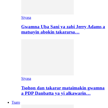
Siyasa
Gwamna Uba Sani ya zabi Jerry Adams a
matsayin abokin takararsa…
Siyasa
Tsohon dan takarar mataimakin gwamna
a PDP Danbatta ya yi alkawarin…
Tsaro