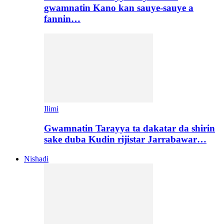
gwamnatin Kano kan sauye-sauye a
fannin…
Ilimi
Gwamnatin Tarayya ta dakatar da shirin
sake duba Kudin rijistar Jarrabawar…
Nishadi