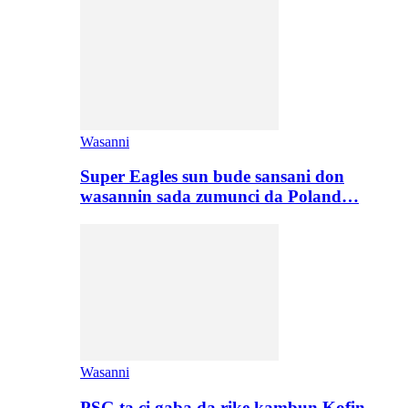
Wasanni
Super Eagles sun bude sansani don
wasannin sada zumunci da Poland…
Wasanni
PSG ta ci gaba da rike kambun Kofin