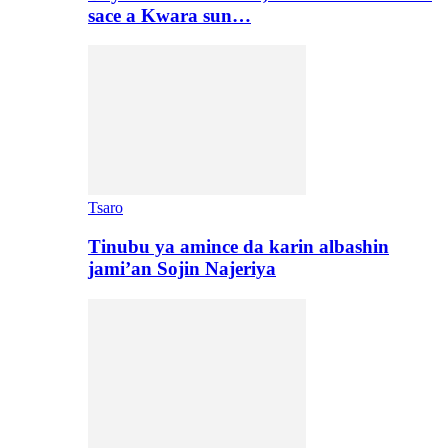
sace a Kwara sun…
Tsaro
Tinubu ya amince da karin albashin
jami’an Sojin Najeriya