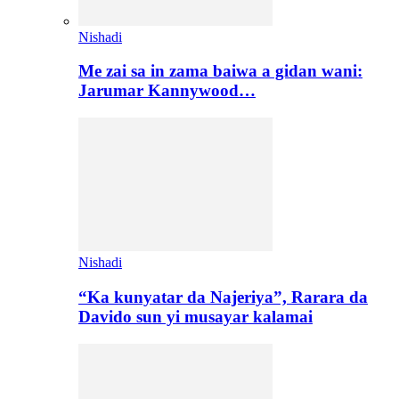
Nishadi
Me zai sa in zama baiwa a gidan wani:
Jarumar Kannywood…
Nishadi
“Ka kunyatar da Najeriya”, Rarara da
Davido sun yi musayar kalamai