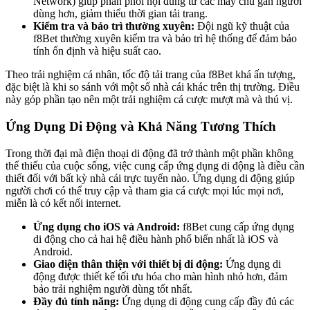
Network) giúp phân phối nội dung từ các máy chủ gần người
dùng hơn, giảm thiểu thời gian tải trang.
Kiểm tra và bảo trì thường xuyên:
Đội ngũ kỹ thuật của
f8Bet thường xuyên kiểm tra và bảo trì hệ thống để đảm bảo
tính ổn định và hiệu suất cao.
Theo trải nghiệm cá nhân, tốc độ tải trang của f8Bet khá ấn tượng,
đặc biệt là khi so sánh với một số nhà cái khác trên thị trường. Điều
này góp phần tạo nên một trải nghiệm cá cược mượt mà và thú vị.
Ứng Dụng Di Động và Khả Năng Tương Thích
Trong thời đại mà điện thoại di động đã trở thành một phần không
thể thiếu của cuộc sống, việc cung cấp ứng dụng di động là điều cần
thiết đối với bất kỳ nhà cái trực tuyến nào. Ứng dụng di động giúp
người chơi có thể truy cập và tham gia cá cược mọi lúc mọi nơi,
miễn là có kết nối internet.
Ứng dụng cho iOS và Android:
f8Bet cung cấp ứng dụng
di động cho cả hai hệ điều hành phổ biến nhất là iOS và
Android.
Giao diện thân thiện với thiết bị di động:
Ứng dụng di
động được thiết kế tối ưu hóa cho màn hình nhỏ hơn, đảm
bảo trải nghiệm người dùng tốt nhất.
Đầy đủ tính năng:
Ứng dụng di động cung cấp đầy đủ các