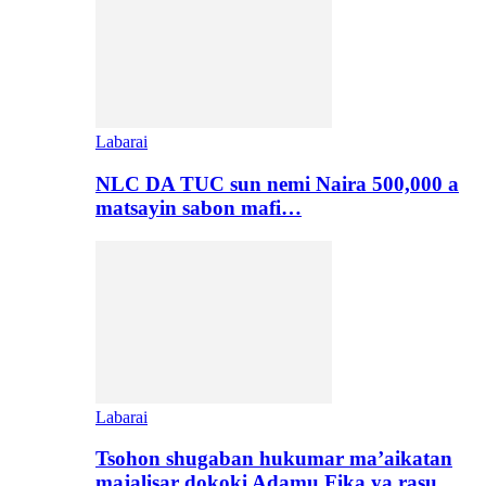
Labarai
NLC DA TUC sun nemi Naira 500,000 a
matsayin sabon mafi…
Labarai
Tsohon shugaban hukumar ma’aikatan
majalisar dokoki Adamu Fika ya rasu