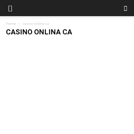
Home
casino onlina ca
CASINO ONLINA CA