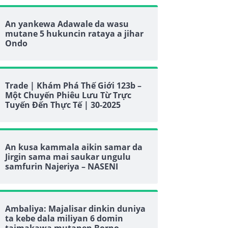
An yankewa Adawale da wasu
mutane 5 hukuncin rataya a jihar
Ondo
Trade | Khám Phá Thế Giới 123b –
Một Chuyến Phiêu Lưu Từ Trực
Tuyến Đến Thực Tế | 30-2025
An kusa kammala aikin samar da
Jirgin sama mai saukar ungulu
samfurin Najeriya – NASENI
Ambaliya: Majalisar dinkin duniya
ta kebe dala miliyan 6 domin