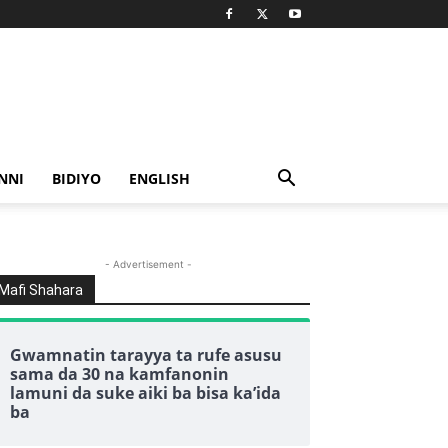
NNI
BIDIYO
ENGLISH
- Advertisement -
Mafi Shahara
Gwamnatin tarayya ta rufe asusu
sama da 30 na kamfanonin
lamuni da suke aiki ba bisa ka’ida
ba