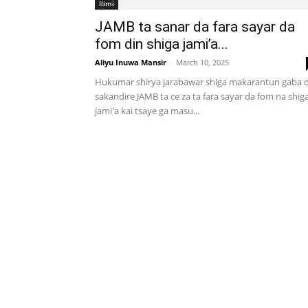
Ilimi
JAMB ta sanar da fara sayar da
fom din shiga jami’a...
Aliyu Inuwa Mansir
-
March 10, 2025
Hukumar shirya jarabawar shiga makarantun gaba 
sakandire JAMB ta ce za ta fara sayar da fom na shig
jami'a kai tsaye ga masu...