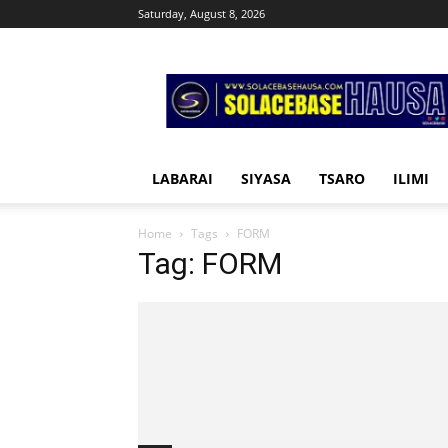
Saturday, August 8, 2026
Solacebase
Hausa
LABARAI
SIYASA
TSARO
ILIMI
Home
Tags
FORM
Tag: FORM