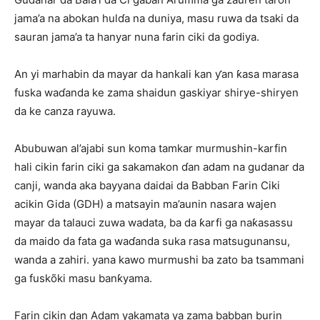
jama’a na abokan hulɗa na duniya, masu ruwa da tsaki da
sauran jama’a ta hanyar nuna farin ciki da godiya.
An yi marhabin da mayar da hankali kan ƴan ƙasa marasa
fuska waɗanda ke zama shaidun gaskiyar shirye-shiryen
da ke canza rayuwa.
Abubuwan al’ajabi sun koma tamkar murmushin-karfin
hali cikin farin ciki ga sakamakon ɗan adam na gudanar da
canji, wanda aka bayyana daidai da Babban Farin Ciki
acikin Gida (GDH) a matsayin ma’aunin nasara wajen
mayar da talauci zuwa wadata, ba da ƙarfi ga naƙasassu
da maido da fata ga waɗanda suka rasa matsugunansu,
wanda a zahiri. yana kawo murmushi ba zato ba tsammani
ga fuskõki masu banƙyama.
Farin cikin dan Adam yakamata ya zama babban burin