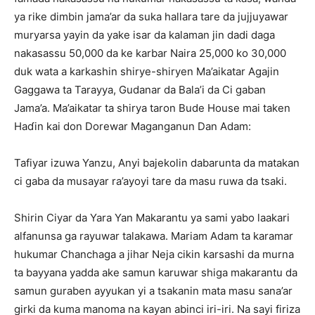
ya rike dimbin jama’ar da suka hallara tare da jujjuyawar
muryarsa yayin da yake isar da kalaman jin dadi daga
nakasassu 50,000 da ke karbar Naira 25,000 ko 30,000
duk wata a karkashin shirye-shiryen Ma’aikatar Agajin
Gaggawa ta Tarayya, Gudanar da Bala’i da Ci gaban
Jama’a. Ma’aikatar ta shirya taron Bude House mai taken
Haɗin kai don Dorewar Maganganun Dan Adam:
Tafiyar izuwa Yanzu, Anyi bajekolin dabarunta da matakan
ci gaba da musayar ra’ayoyi tare da masu ruwa da tsaki.
Shirin Ciyar da Yara Yan Makarantu ya sami yabo laakari
alfanunsa ga rayuwar talakawa. Mariam Adam ta karamar
hukumar Chanchaga a jihar Neja cikin karsashi da murna
ta bayyana yadda ake samun karuwar shiga makarantu da
samun guraben ayyukan yi a tsakanin mata masu sana’ar
girki da kuma manoma na kayan abinci iri-iri. Na sayi firiza