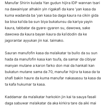
Manufar Shirin kulada Yan gudun hijira IDP wannan tsari
na dawainiyar alhakin yin rigakafi da kare ‘yan kasa da
kuma wadanda ba ‘yan kasa ba daga ƙaura na cikin gida
ba bisa ka’ida ba sun biya bukatunsu da kariya yayin
ƙaura, tabbatar da gyare-gyaren su, dawowa, sake
dawowa da ƙaura bayan ƙaura da ƙa’idodin da ke
jagorantar ayyukan jin kai. taimako.
Sauran manufofin kasa da ma’aikatar ta bullo da su sun
hada da manufofin kasa kan tsufa, da samar da cibiyar
manyan mutane a karon farko don mai da hankali kan
bukatun mutane sama da 70, manufar hijira ta kasa da ta
shafi bakin haure da kuma manufar nakasassu ta kasa da
ta kafa hukumar ta kasa.
Kaddamar da ma’aikatar harkokin jin kai ta sauya fasali
daga sabuwar ma’aikatar da aka kirkira tare da aiki mai