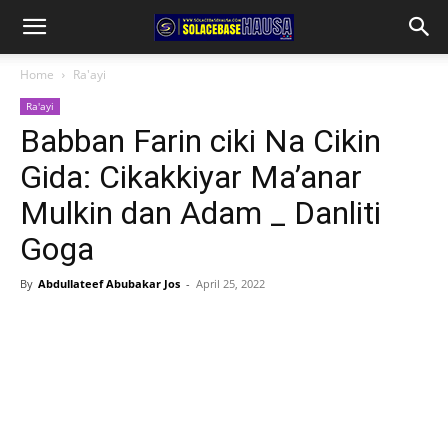
Home
Ra'ayi
Ra'ayi
Babban Farin ciki Na Cikin
Gida: Cikakkiyar Ma’anar
Mulkin dan Adam _ Danliti
Goga
By
Abdullateef Abubakar Jos
-
April 25, 2022