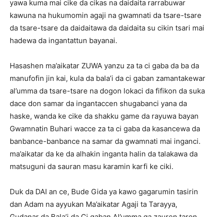
yawa kuma mai cike da cikas na daidaita rarrabuwar
kawuna na hukumomin agaji na gwamnati da tsare-tsare
da tsare-tsare da daidaitawa da daidaita su cikin tsari mai
hadewa da ingantattun bayanai.
Hasashen ma’aikatar ZUWA yanzu za ta ci gaba da ba da
manufofin jin kai, kula da bala’i da ci gaban zamantakewar
al’umma da tsare-tsare na dogon lokaci da fifikon da suka
dace don samar da ingantaccen shugabanci yana da
haske, wanda ke cike da shakku game da rayuwa bayan
Gwamnatin Buhari wacce za ta ci gaba da kasancewa da
banbance-banbance na samar da gwamnati mai inganci.
ma’aikatar da ke da alhakin inganta halin da talakawa da
matsuguni da sauran masu karamin karfi ke ciki.
Duk da DAI an ce, Bude Gida ya kawo gagarumin tasirin
dan Adam na ayyukan Ma’aikatar Agaji ta Tarayya,
Gudanar da Bala’i da Ci gaban Al’umma ga zauren taron