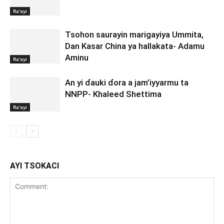
Ra'ayi
Tsohon saurayin marigayiya Ummita,
Dan Kasar China ya hallakata- Adamu
Aminu
Ra'ayi
An yi ɗauki ɗora a jam’iyyarmu ta
NNPP- Khaleed Shettima
Ra'ayi
AYI TSOKACI