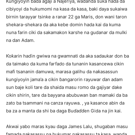
Kungiyoyin bada agaji a Najeriya, wadanda suka hada da
cibiyoyi da hukumomi na kasa da kasa, baki daya sukaiwa
birnin tarayyar tsinke a ranar 22 ga Maris, don wani taron
shekara-shekara da aka kebe domin hada kai da kuma
nuna farin ciki da sakamakon karshe na gudanar da mulki
na dan Adam.
Ƙoƙarin haɗin gwiwa na gwamnati da aka sadaukar don ba
da taimako da kuma farfado da tunanin kasancewa cikin
mafi tsananin damuwa, marasa galihu da naƙasassun
ƙungiyoyin jama’a a cikin ɓangarorin rayuwar ɗan adam
sun baje koli tare da shaida masu romo da gajiyar dake
cikin shirin, tare da bayyana abubuwan ban mamaki da ba
zato ba tsammani na canza rayuwa. , ya kasance abin da
ba za a manta da shi ba daga Buɗaɗɗen Gida na jin kai.
Akwai yabo maras kyau daga James Lalu, shugaban masu
famada nakasassu na hukumar nakasassu ta kasa, wanda