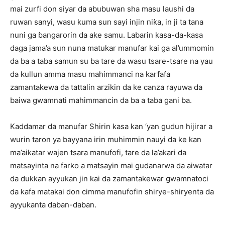
mai zurfi don siyar da abubuwan sha masu laushi da
ruwan sanyi, wasu kuma sun sayi injin niƙa, in ji ta tana
nuni ga ɓangarorin da ake samu. Labarin kasa-da-kasa
daga jama’a sun nuna matukar manufar kai ga al’ummomin
da ba a taba samun su ba tare da wasu tsare-tsare na yau
da kullun amma masu mahimmanci na karfafa
zamantakewa da tattalin arzikin da ke canza rayuwa da
baiwa gwamnati mahimmancin da ba a taba gani ba.
Kaddamar da manufar Shirin kasa kan ‘yan gudun hijirar a
wurin taron ya bayyana irin muhimmin nauyi da ke kan
ma’aikatar wajen tsara manufofi, tare da la’akari da
matsayinta na farko a matsayin mai gudanarwa da aiwatar
da dukkan ayyukan jin kai da zamantakewar gwamnatoci
da kafa matakai don cimma manufofin shirye-shiryenta da
ayyukanta daban-daban.